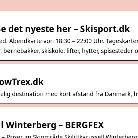
Se det nyeste her – Skisport.dk
hed. Abendkarte von 18:30 – 22:00 Uhr. Tageskarte
r, børnebakker, skiskole, lifter, hytter, spisesteder
nowTrex.dk
lig destination med kort afstand fra Danmark, hvor
ell Winterberg – BERGFEX
 – Priser im Skiområde Skiliftkarussell Winterberg