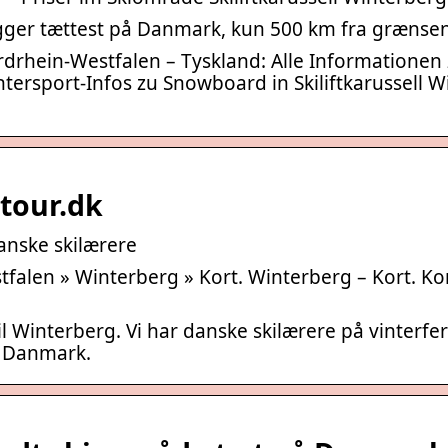
gger tættest på Danmark, kun 500 km fra grænsen.
Nordrhein-Westfalen – Tyskland: Alle Informatio
intersport-Infos zu Snowboard in Skiliftkarussell 
itour.dk
danske skilærere
alen » Winterberg » Kort. Winterberg – Kort. Kort
il Winterberg. Vi har danske skilærere på vinterfe
å Danmark.