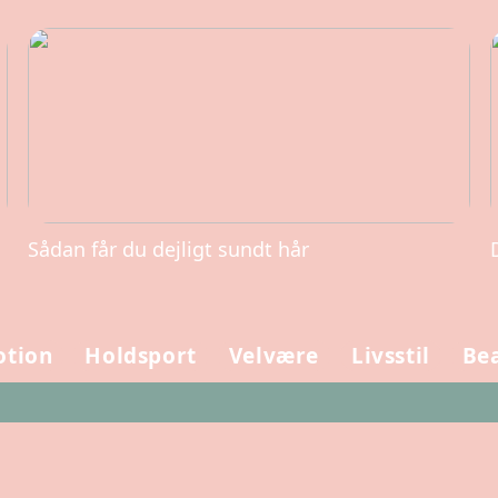
Sådan får du dejligt sundt hår
tion
Holdsport
Velvære
Livsstil
Be