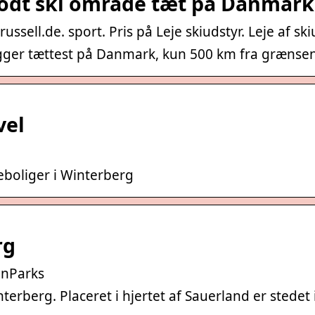
godt ski område tæt på Danmark
russell.de. sport. Pris på Leje skiudstyr. Leje af s
igger tættest på Danmark, kun 500 km fra grænse
vel
ieboliger i Winterberg
rg
enParks
nterberg. Placeret i hjertet af Sauerland er stedet 