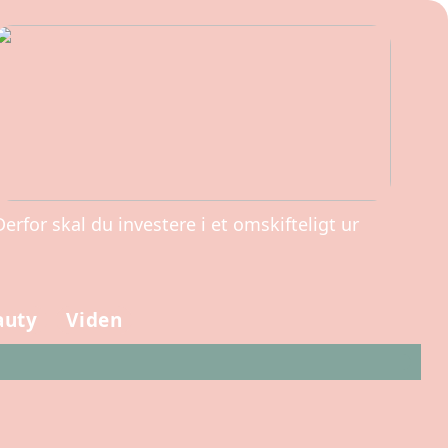
Derfor skal du investere i et omskifteligt ur
auty
Viden