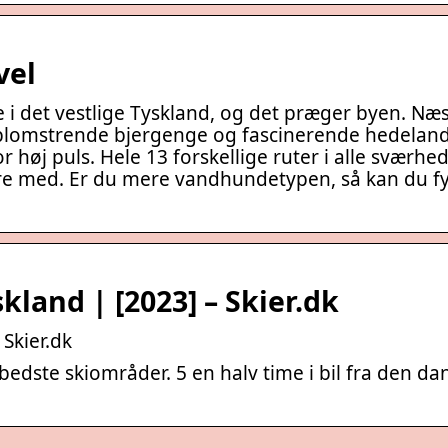
vel
 i det vestlige Tyskland, og det præger byen. Næs
n blomstrende bjergenge og fascinerende hedeland
r høj puls. Hele 13 forskellige ruter i alle sværh
være med. Er du mere vandhundetypen, så kan du f
skland | [2023] – Skier.dk
 Skier.dk
s bedste skiområder. 5 en halv time i bil fra den 