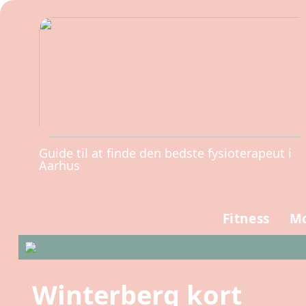
Guide til at finde den bedste fysioterapeut i
Aarhus
Fitness
Mo
Winterberg kort