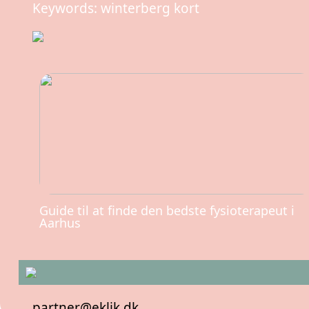
Keywords: winterberg kort
Guide til at finde den bedste fysioterapeut i
Aarhus
partner@eklik.dk