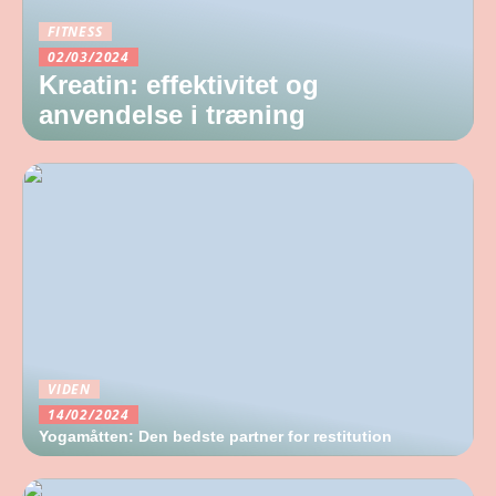
FITNESS
02/03/2024
Kreatin: effektivitet og
anvendelse i træning
VIDEN
14/02/2024
Yogamåtten: Den bedste partner for restitution