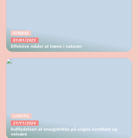
FITNESS
01/01/2025
Effektive måder at træne i naturen
LIVSSTIL
21/11/2024
Indflydelsen af energidrikke på unges sundhed og
velvære