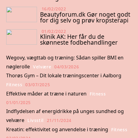
16/02/2022
Beautyforum.dk Gør noget godt
for dig selv og prøv kropsterapi
01/02/2022
Klinik AK: Her får du de
skønneste fodbehandlinger
Wegovy, vægttab og træning: Sådan spiller BMI en
nøglerolle
Velvære
04/03/2026
Thorøs Gym – Dit lokale træningscenter i Aalborg
Fitness
03/07/2025
Effektive måder at træne i naturen
Fitness
01/01/2025
Indflydelsen af energidrikke på unges sundhed og
velvære
Livsstil
21/11/2024
Kreatin: effektivitet og anvendelse i træning
Fitness