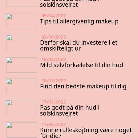
solskinsvejret
09/04/2022
Tips til allergivenlig makeup
02/04/2022
Derfor skal du investere i et
omskifteligt ur
18/03/2022
Mild selvforkælelse til din hud
18/03/2022
Find den bedste makeup til dig
17/03/2022
Pas godt på din hud i
solskinsvejret
17/02/2022
Kunne rulleskøjtning være noget
for dig?